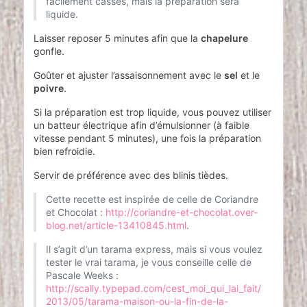
facilement cassés, mais la préparation sera
liquide.
Laisser reposer 5 minutes afin que la
chapelure
gonfle.
Goûter et ajuster l’assaisonnement avec le
sel
et le
poivre
.
Si la préparation est trop liquide, vous pouvez utiliser
un batteur électrique afin d’émulsionner (à faible
vitesse pendant 5 minutes), une fois la préparation
bien refroidie.
Servir de préférence avec des blinis tièdes.
Cette recette est inspirée de celle de Coriandre
et Chocolat :
http://coriandre-et-chocolat.over-
blog.net/article-13410845.html
.
Il s’agit d’un tarama express, mais si vous voulez
tester le vrai tarama, je vous conseille celle de
Pascale Weeks :
http://scally.typepad.com/cest_moi_qui_lai_fait/
2013/05/tarama-maison-ou-la-fin-de-la-