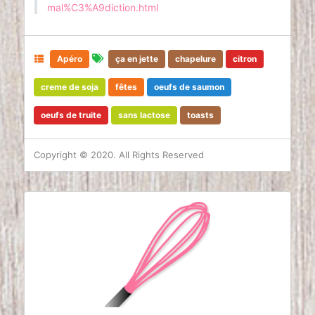
mal%C3%A9diction.html
Apéro
ça en jette
chapelure
citron
creme de soja
fêtes
oeufs de saumon
oeufs de truite
sans lactose
toasts
Copyright © 2020. All Rights Reserved