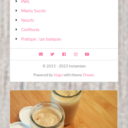
Plats
Miams Sucrés
Yaourts
Confitures
Pratique : Les basiques
© 2013 - 2023 Instamiam
Powered by
Hugo
with theme
Dream
.