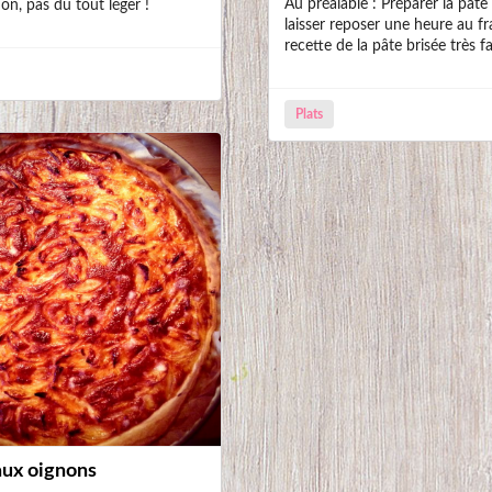
Au préalable : Préparer la pâte 
n, pas du tout léger !
laisser reposer une heure au fra
recette de la pâte brisée très fa
Plats
aux oignons