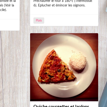
brisée et la
Préchauffer le four à 180°c (Thermostat
is (Voir la
6). Eplucher et émincer les oignons.
cile).
Plats
Quiche courgettes et lardons