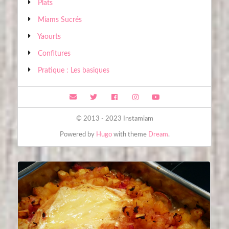
Plats
Miams Sucrés
Yaourts
Confitures
Pratique : Les basiques
© 2013 - 2023 Instamiam
Powered by
Hugo
with theme
Dream
.