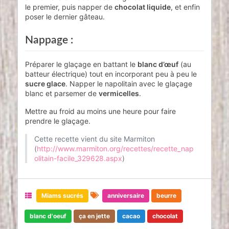
le premier, puis napper de
chocolat liquide
, et enfin
poser le dernier gâteau.
Nappage :
Préparer le glaçage en battant le
blanc d’œuf
(au
batteur électrique) tout en incorporant peu à peu le
sucre glace
. Napper le napolitain avec le glaçage
blanc et parsemer de
vermicelles
.
Mettre au froid au moins une heure pour faire
prendre le glaçage.
Cette recette vient du site Marmiton
(
http://www.marmiton.org/recettes/recette_nap
olitain-facile_329628.aspx
)
Miams sucrés
anniversaire
beurre
blanc d'oeuf
ça en jette
cacao
chocolat