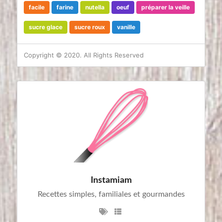
facile
farine
nutella
oeuf
préparer la veille
sucre glace
sucre roux
vanille
Copyright © 2020. All Rights Reserved
Instamiam
Recettes simples, familiales et gourmandes