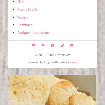
Plats
Miams Sucrés
Yaourts
Confitures
Pratique : Les basiques
© 2013 - 2023 Instamiam
Powered by
Hugo
with theme
Dream
.